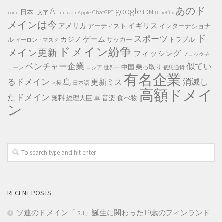
AI
あのド
google
IDN
.日本
ChatGPT
.com
1文字
amazon
Apple
IT
netflix
メインは今
イギリス
アメリカ
アーティスト
インターナショナ
ド
スポーツ
ゲーム
カジノ
ル
サッカー
トラブル
イーロン・マスク
ドメイン紛争
メイン更新
フィッシング
ブロックチ
ベンチャー企業
似てい
中国
乗っ取り
ェーン
ロシア
世界一
仮想通貨
有名企業
るドメイン
消滅し
島
更新ミス
南極
日本語
高額ドメイ
たドメイン
無料
音楽
食べ物
総理大臣
車
ン
RECENT POSTS
ソ連のドメイン「.su」誕生に関わった19歳のフィンランド