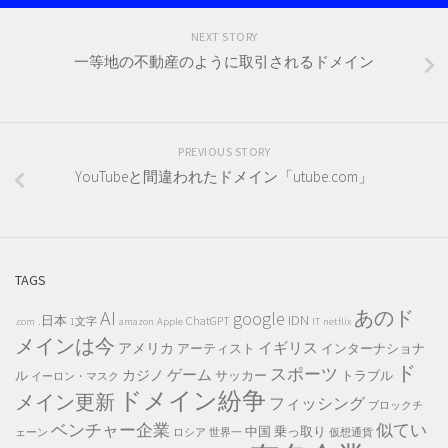
NEXT STORY
一等地の不動産のように取引されるドメイン
PREVIOUS STORY
YouTubeと間違われたドメイン「utube.com」
TAGS
AI
あのド
google
IDN
.日本
ChatGPT
.com
1文字
amazon
Apple
IT
netflix
メインは今
イギリス
アメリカ
アーティスト
インターナショナ
ド
スポーツ
ゲーム
カジノ
ル
サッカー
トラブル
イーロン・マスク
ドメイン紛争
メイン更新
フィッシング
ブロックチ
ベンチャー企業
似てい
中国
乗っ取り
ェーン
ロシア
世界一
仮想通貨