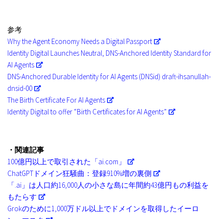
参考
Why the Agent Economy Needs a Digital Passport
Identity Digital Launches Neutral, DNS-Anchored Identity Standard for
AI Agents
DNS-Anchored Durable Identity for AI Agents (DNSid) draft-ihsanullah-
dnsid-00
The Birth Certificate For AI Agents
Identity Digital to offer “Birth Certificates for AI Agents”
・関連記事
100億円以上で取引された「ai.com」
ChatGPTドメイン狂騒曲：登録910%増の裏側
「.ai」は人口約16,000人の小さな島に年間約43億円もの利益を
もたらす
Grokのために1,000万ドル以上でドメインを取得したイーロ