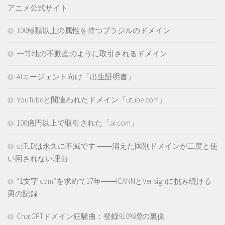
アニメ公式サイト
100種類以上の属性を持つブラジルのドメイン
一等地の不動産のように取引されるドメイン
AIエージェント向け「出生証明書」
YouTubeと間違われたドメイン「utube.com」
100億円以上で取引された「ai.com」
ccTLDは永久に不滅です ――消えた国別ドメインが二度と使
い回されない理由
“1文字.com”を求めて17年――ICANNとVerisignに挑み続ける
男の記録
ChatGPTドメイン狂騒曲：登録910%増の裏側