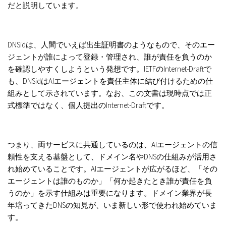
だと説明しています。
DNSidは、人間でいえば出生証明書のようなもので、そのエー
ジェントが誰によって登録・管理され、誰が責任を負うのか
を確認
しやすくしようという発想です。IETFのInternet-Draftで
も、DNSidはAIエージェントを責任主体に結び付けるための仕
組みとして
示されています。なお、この文書は現時点では正
式標準ではなく、個人提出のInternet-Draftです。
つまり、両サービスに共通しているのは、AIエージェントの信
頼性を支える基盤として、ドメイン名やDNSの仕組みが活用さ
れ始めて
いることです。AIエージェントが広がるほど、「その
エージェントは誰のものか」「何か起きたとき誰が責任を負
うのか」を示す
仕組みは重要になります。ドメイン業界が長
年培ってきたDNSの知見が、いま新しい形で使われ始めていま
す。