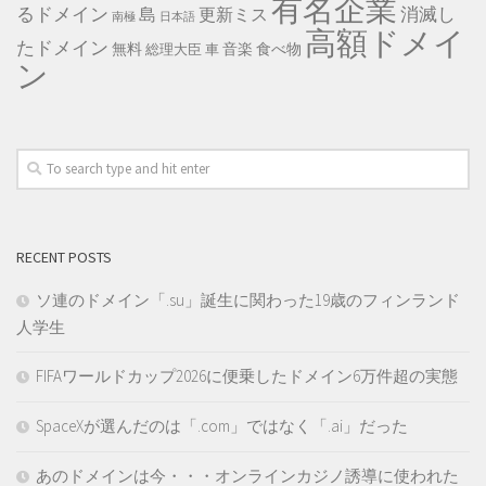
有名企業
るドメイン
消滅し
島
更新ミス
南極
日本語
高額ドメイ
たドメイン
無料
音楽
食べ物
総理大臣
車
ン
RECENT POSTS
ソ連のドメイン「.su」誕生に関わった19歳のフィンランド
人学生
FIFAワールドカップ2026に便乗したドメイン6万件超の実態
SpaceXが選んだのは「.com」ではなく「.ai」だった
あのドメインは今・・・オンラインカジノ誘導に使われた