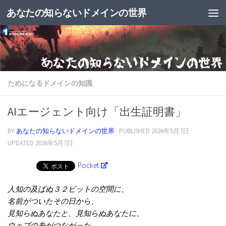
あなたの知らないドメインの世界
ためになるドメインの知識
AIエージェント向け「出生証明書」
BY
あなたの知らないドメインの世界
· PUBLISHED
2026年5月7日
·
UPDATED
2026年5月7日
Pocket
人知の及ばぬ３２ビットの空間に、
名前がついたその日から、
見知らぬあなたと、見知らぬあなたに、
ウェブの糸がつながった