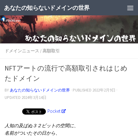
あなたの知らないドメインの世界
ドメインニュース
/
高額取引
NFTアートの流行で高額取引されはじめ
たドメイン
BY
あなたの知らないドメインの世界
· PUBLISHED
2022年2月9日
·
UPDATED
2024年3月14日
Pocket
人知の及ばぬ３２ビットの空間に、
名前がついたその日から、