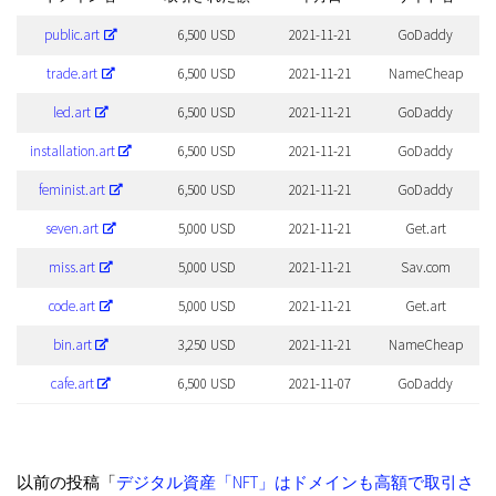
public.art
6,500 USD
2021-11-21
GoDaddy
trade.art
6,500 USD
2021-11-21
NameCheap
led.art
6,500 USD
2021-11-21
GoDaddy
installation.art
6,500 USD
2021-11-21
GoDaddy
feminist.art
6,500 USD
2021-11-21
GoDaddy
seven.art
5,000 USD
2021-11-21
Get.art
miss.art
5,000 USD
2021-11-21
Sav.com
code.art
5,000 USD
2021-11-21
Get.art
bin.art
3,250 USD
2021-11-21
NameCheap
cafe.art
6,500 USD
2021-11-07
GoDaddy
以前の投稿「
デジタル資産「NFT」はドメインも高額で取引さ