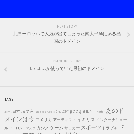
NEXT STORY
北ヨーロッパで人気が出てしまった南太平洋にある島
国のドメイン
PREVIOUS STORY
Dropboxが使っていた最初のドメイン
TAGS
AI
あのド
google
IDN
.日本
ChatGPT
.com
1文字
amazon
Apple
IT
netflix
メインは今
イギリス
アメリカ
アーティスト
インターナショナ
ド
スポーツ
ゲーム
カジノ
ル
サッカー
トラブル
イーロン・マスク