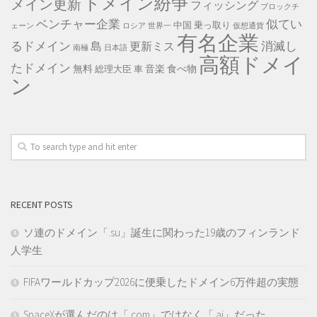
ドメイン紛争
メイン更新
フィッシング
ブロックチ
ベンチャー企業
似てい
中国
乗っ取り
ェーン
ロシア
世界一
仮想通貨
有名企業
るドメイン
消滅し
島
更新ミス
南極
日本語
高額ドメイ
たドメイン
無料
音楽
食べ物
総理大臣
車
ン
RECENT POSTS
ソ連のドメイン「.su」誕生に関わった19歳のフィンランド
人学生
FIFAワールドカップ2026に便乗したドメイン6万件超の実態
SpaceXが選んだのは「.com」ではなく「.ai」だった