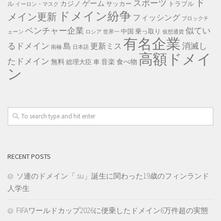
ド
スポーツ
ゲーム
カジノ
ル
サッカー
トラブル
イーロン・マスク
ドメイン紛争
メイン更新
フィッシング
ブロックチ
ベンチャー企業
似てい
中国
乗っ取り
ェーン
ロシア
世界一
仮想通貨
有名企業
るドメイン
消滅し
島
更新ミス
南極
日本語
高額ドメイ
たドメイン
無料
音楽
食べ物
総理大臣
車
ン
RECENT POSTS
ソ連のドメイン「.su」誕生に関わった19歳のフィンランド
人学生
FIFAワールドカップ2026に便乗したドメイン6万件超の実態