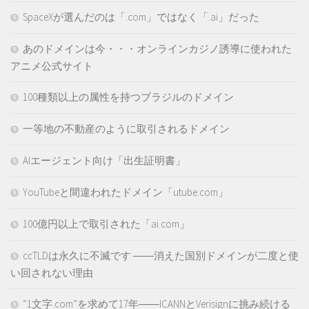
SpaceXが選んだのは「.com」ではなく「.ai」だった
あのドメインは今・・・オンラインカジノ誘導に使われた
アニメ公式サイト
100種類以上の属性を持つブラジルのドメイン
一等地の不動産のように取引されるドメイン
AIエージェント向け「出生証明書」
YouTubeと間違われたドメイン「utube.com」
100億円以上で取引された「ai.com」
ccTLDは永久に不滅です ――消えた国別ドメインが二度と使
い回されない理由
“1文字.com”を求めて17年――ICANNとVerisignに挑み続ける