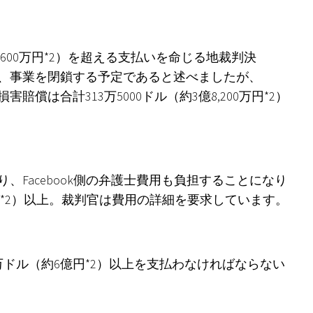
約3億6,600万円*2）を超える支払いを命じる地裁判決
護をやめ、事業を閉鎖する予定であると述べましたが、
償は合計313万5000ドル（約3億8,200万円*2）
により、Facebook側の弁護士費用も負担することになり
0万円*2）以上。裁判官は費用の詳細を要求しています。
500万ドル（約6億円*2）以上を支払わなければならない