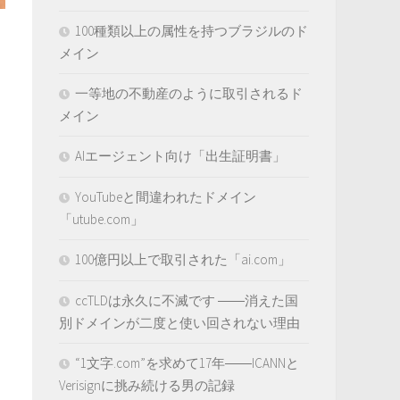
100種類以上の属性を持つブラジルのド
ょ
メイン
一等地の不動産のように取引されるド
メイン
AIエージェント向け「出生証明書」
YouTubeと間違われたドメイン
「utube.com」
100億円以上で取引された「ai.com」
ccTLDは永久に不滅です ――消えた国
別ドメインが二度と使い回されない理由
“1文字.com”を求めて17年――ICANNと
Verisignに挑み続ける男の記録