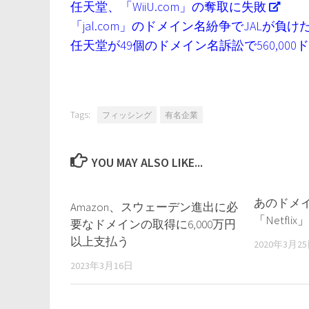
任天堂、「WiiU.com」の奪取に失敗
「jal.com」のドメイン名紛争でJALが負け
任天堂が49個のドメイン名訴訟で560,00
Tags:
フィッシング
有名企業
YOU MAY ALSO LIKE...
あのドメ
Amazon、スウェーデン進出に必
「Netfl
要なドメインの取得に6,000万円
以上支払う
2020年3月2
2023年3月16日