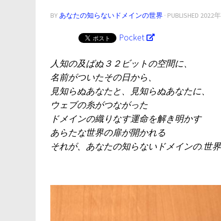
BY
あなたの知らないドメインの世界
· PUBLISHED
2022
Pocket
人知の及ばぬ３２ビットの空間に、
名前がついたその日から、
見知らぬあなたと、見知らぬあなたに、
ウェブの糸がつながった
ドメインの織りなす運命を解き明かす
あらたな世界の扉が開かれる
それが、あなたの知らないドメインの.世界