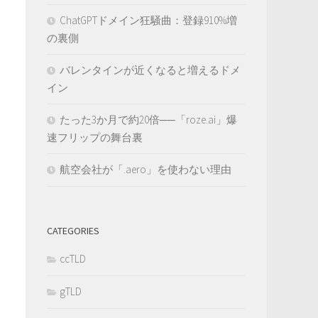
ChatGPTドメイン狂騒曲：登録910%増
の裏側
バレンタインが近くなると増えるドメ
イン
たった3か月で約20倍──「roze.ai」爆
速フリップの舞台裏
航空会社が「.aero」を使わない理由
CATEGORIES
ccTLD
gTLD