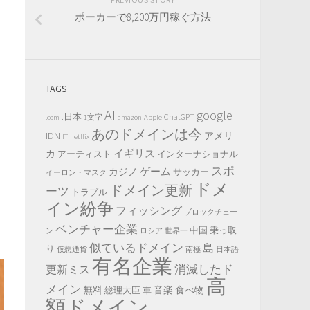
ポーカーで8,200万円稼ぐ方法
TAGS
AI
google
.日本
ChatGPT
.com
1文字
amazon
Apple
あのドメインは今
IDN
アメリ
IT
netflix
イギリス
カ
アーティスト
インターナショナル
スポ
ゲーム
カジノ
サッカー
イーロン・マスク
ドメ
ドメイン更新
ーツ
トラブル
イン紛争
フィッシング
ブロックチェー
ベンチャー企業
中国
乗っ取
ン
ロシア
世界一
似ているドメイン
島
り
仮想通貨
南極
日本語
有名企業
消滅したド
更新ミス
高
メイン
無料
音楽
食べ物
総理大臣
車
額ドメイン