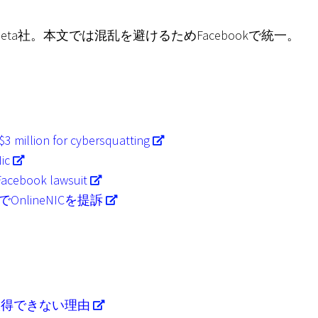
はMeta社。本文では混乱を避けるためFacebookで統一。
3 million for cybersquatting
ic
Facebook lawsuit
nlineNICを提訴
を取得できない理由