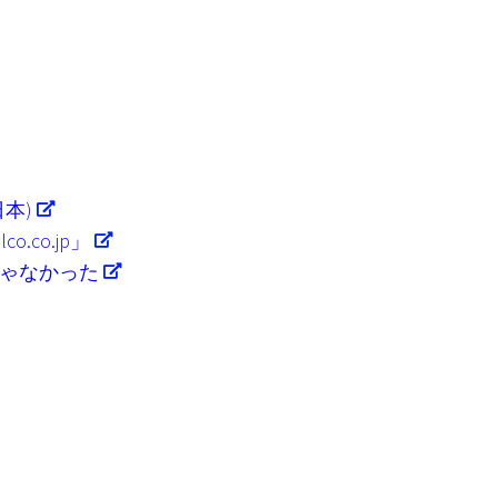
本)
co.jp」
じゃなかった