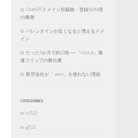
ChatGPTドメイン狂騒曲：登録910%増
の裏側
バレンタインが近くなると増えるドメ
イン
たった3か月で約20倍──「roze.ai」爆
速フリップの舞台裏
航空会社が「.aero」を使わない理由
CATEGORIES
ccTLD
gTLD