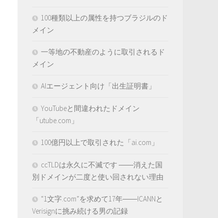
100種類以上の属性を持つブラジルのド
メイン
一等地の不動産のように取引されるド
メイン
AIエージェント向け「出生証明書」
YouTubeと間違われたドメイン
「utube.com」
100億円以上で取引された「ai.com」
ccTLDは永久に不滅です ――消えた国
別ドメインが二度と使い回されない理由
“1文字.com”を求めて17年――ICANNと
Verisignに挑み続ける男の記録