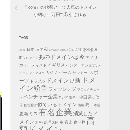
「.com」の代替として人気のドメイン
が約5,000万円で取引される
TAGS
AI
google
.日本
ChatGPT
.com
1文字
amazon
Apple
あのドメインは今
IDN
アメリ
IT
netflix
イギリス
カ
アーティスト
インターナショナル
スポ
ゲーム
カジノ
サッカー
イーロン・マスク
ドメ
ドメイン更新
ーツ
トラブル
イン紛争
フィッシング
ブロックチェー
ベンチャー企業
中国
乗っ取
ン
ロシア
世界一
似ているドメイン
島
り
仮想通貨
南極
日本語
有名企業
消滅したド
更新ミス
高
メイン
無料
音楽
食べ物
総理大臣
車
額ドメイン