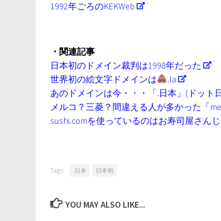
1992年ごろのKEKWeb
・関連記事
日本初のドメイン裁判は1998年だった
世界初の絵文字ドメインは
.la
あのドメインは今・・・「.日本」(ドット日
メルコ？三菱？間違える人が多かった「melco.
sushi.comを使っているのはお寿司屋さん
Tags:
.日本
日本初
YOU MAY ALSO LIKE...