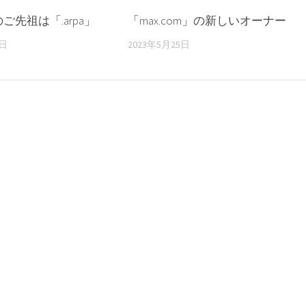
ご先祖は「.arpa」
「max.com」の新しいオーナー
4日
2023年5月25日