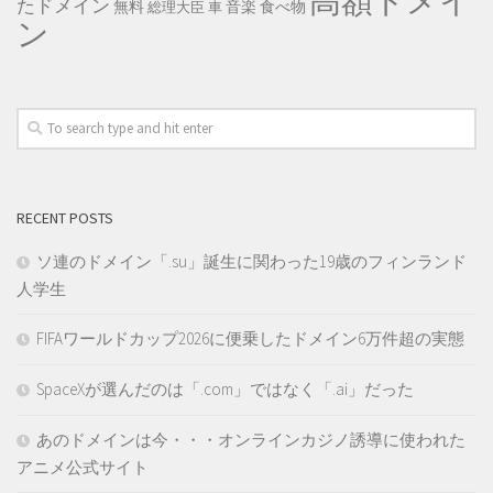
高額ドメイ
たドメイン
無料
音楽
食べ物
総理大臣
車
ン
RECENT POSTS
ソ連のドメイン「.su」誕生に関わった19歳のフィンランド
人学生
FIFAワールドカップ2026に便乗したドメイン6万件超の実態
SpaceXが選んだのは「.com」ではなく「.ai」だった
あのドメインは今・・・オンラインカジノ誘導に使われた
アニメ公式サイト