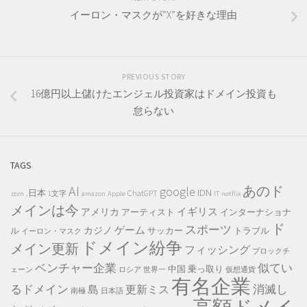
イーロン・マスクが“X”を好きな理由
PREVIOUS STORY
16億円以上儲けたエンジェル投資家はドメイン投資も
怠らない
TAGS
AI
あのド
google
IDN
.日本
ChatGPT
.com
1文字
amazon
Apple
IT
netflix
メインは今
イギリス
アメリカ
アーティスト
インターナショナ
ド
スポーツ
ゲーム
カジノ
ル
サッカー
トラブル
イーロン・マスク
ドメイン紛争
メイン更新
フィッシング
ブロックチ
ベンチャー企業
似てい
中国
乗っ取り
ェーン
ロシア
世界一
仮想通貨
有名企業
るドメイン
消滅し
島
更新ミス
南極
日本語