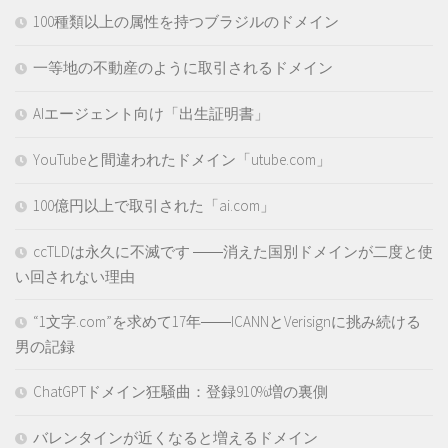
100種類以上の属性を持つブラジルのドメイン
一等地の不動産のように取引されるドメイン
AIエージェント向け「出生証明書」
YouTubeと間違われたドメイン「utube.com」
100億円以上で取引された「ai.com」
ccTLDは永久に不滅です ――消えた国別ドメインが二度と使
い回されない理由
“1文字.com”を求めて17年――ICANNとVerisignに挑み続ける
男の記録
ChatGPTドメイン狂騒曲：登録910%増の裏側
バレンタインが近くなると増えるドメイン