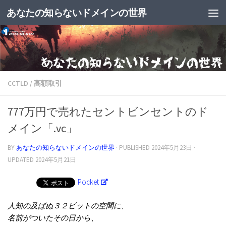
あなたの知らないドメインの世界
CCTLD
/
高額取引
777万円で売れたセントビンセントのド
メイン「.vc」
BY
あなたの知らないドメインの世界
· PUBLISHED
2024年5月23日
·
UPDATED
2024年5月21日
Pocket
人知の及ばぬ３２ビットの空間に、
名前がついたその日から、