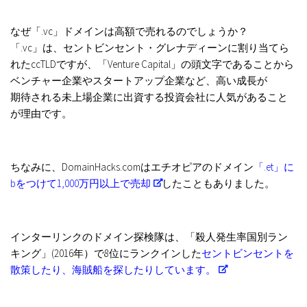
なぜ「.vc」ドメインは高額で売れるのでしょうか？
「.vc」は、セントビンセント・グレナディーンに割り当てら
れたccTLDですが、「Venture Capital」の頭文字であることから
ベンチャー企業やスタートアップ企業など、高い成長が
期待される未上場企業に出資する投資会社に人気があること
が理由です。
ちなみに、DomainHacks.comはエチオピアのドメイン
「.et」に
bをつけて1,000万円以上で売却
したこともありました。
インターリンクのドメイン探検隊は、「殺人発生率国別ラン
キング」(2016年）で8位にランクインした
セントビンセントを
散策したり、海賊船を探したりしています。