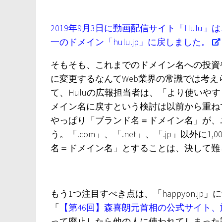
2019年9月3日に動画配信サイト「Hulu」は
一のドメイン「hulu.jp」に戻しました。
そもそも、これまでのドメイン名への投資や検
に変更するなんてWeb業界の常識では考えら
て、Huluの広報担当者は、「より使いや
メイン名に戻すという検討は以前から重ね
やっぱり「ブランド名＝ドメイン名」が、
う。「.com」、「.net」、「.jp」以外
名＝ドメイン名」とすることは、決して難
もう1つ注目すべき点は、「happyon.jp
「
【第46回】森喜朗元首相の公式サイト
って廃止したら他の人に使われてしまった話を