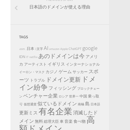
日本語のドメインが使える理由
TAGS
AI
google
.日本
ChatGPT
.com
1文字
amazon
Apple
あのドメインは今
IDN
アメリ
IT
netflix
イギリス
カ
アーティスト
インターナショナル
スポ
ゲーム
カジノ
サッカー
イーロン・マスク
ドメ
ドメイン更新
ーツ
トラブル
イン紛争
フィッシング
ブロックチェー
ベンチャー企業
中国
乗っ取
ン
ロシア
世界一
似ているドメイン
島
り
仮想通貨
南極
日本語
有名企業
消滅したド
更新ミス
高
メイン
無料
音楽
食べ物
総理大臣
車
額ドメイン