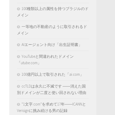
100種類以上の属性を持つブラジルのド
メイン
一等地の不動産のように取引されるド
メイン
AIエージェント向け「出生証明書」
YouTubeと間違われたドメイン
「utube.com」
100億円以上で取引された「ai.com」
ccTLDは永久に不滅です ――消えた国
別ドメインが二度と使い回されない理由
“1文字.com”を求めて17年――ICANNと
Verisignに挑み続ける男の記録