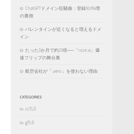
ChatGPTドメイン狂騒曲：登録910%増
の裏側
バレンタインが近くなると増えるドメ
イン
たった3か月で約20倍──「roze.ai」爆
速フリップの舞台裏
航空会社が「.aero」を使わない理由
CATEGORIES
ccTLD
gTLD