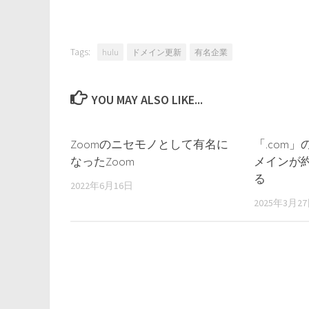
Tags:
hulu
ドメイン更新
有名企業
YOU MAY ALSO LIKE...
Zoomのニセモノとして有名に
「.com
なったZoom
メインが約
る
2022年6月16日
2025年3月2